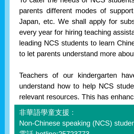
parents different modes of suppor
Japan, etc. We shall apply for su
every year for hiring teaching assist
leading NCS students to learn Chine
to let parents understand more about 
Teachers of our kindergarten hav
understand how to help NCS student
relevant resources. This has enhanc
非華語學童支援﹕
Non-Chinese speaking (NCS) studen
電話 hotline:25723773