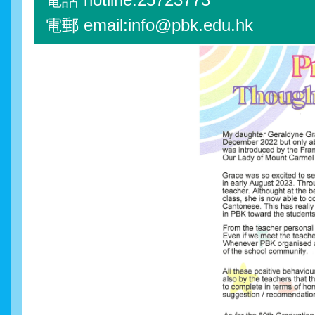
電郵 email:info@pbk.edu.hk