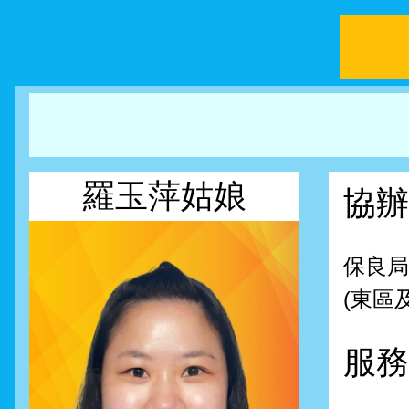
羅玉萍姑娘
協辦
保良局
(東區
服務