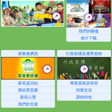
我們的驕傲
相片下載
家教會網頁
行政架構及優秀老師
家長資訊站
專業資格及研習
寶幼育苗樂
同業交流
家長心聲
課程特色
我們的支援